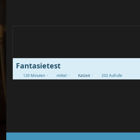
Fantasietest
120 Minuten
mittel
Katze4
202 Aufrufe