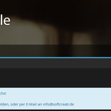
chs!
lden, oder per E-Mail an
info@softcreatr.de