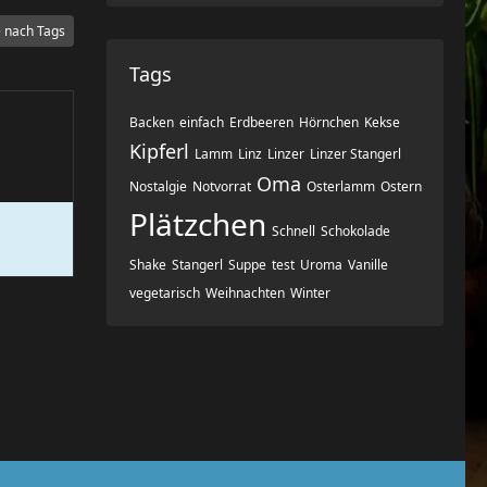
 nach Tags
Tags
Backen
einfach
Erdbeeren
Hörnchen
Kekse
Kipferl
Lamm
Linz
Linzer
Linzer Stangerl
Oma
Nostalgie
Notvorrat
Osterlamm
Ostern
Plätzchen
Schnell
Schokolade
Shake
Stangerl
Suppe
test
Uroma
Vanille
vegetarisch
Weihnachten
Winter