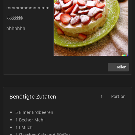
mmmmmmmmmmm
kkkkkkkk
hhhhhhh
Teilen
Benötigte Zutaten
1
Portion
5 Eimer
Erdbeeren
1 Becher
Mehl
1 l
Milch
1 Flaschen
Salz und Pfeffer