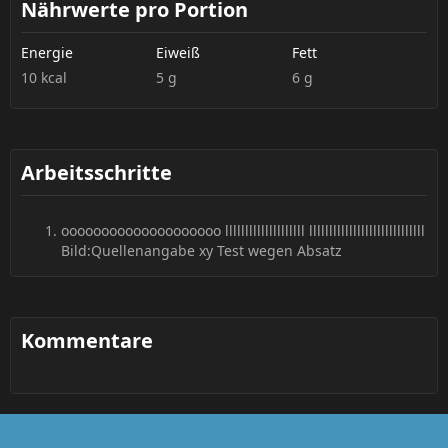
Nährwerte pro Portion
Energie
Eiweiß
Fett
10 kcal
5 g
6 g
Arbeitsschritte
oooooooooooooooooooo llllllllllllllllllll lllllllllllllllllllllllllllll
Bild:Quellenangabe xy Test wegen Absatz
Kommentare